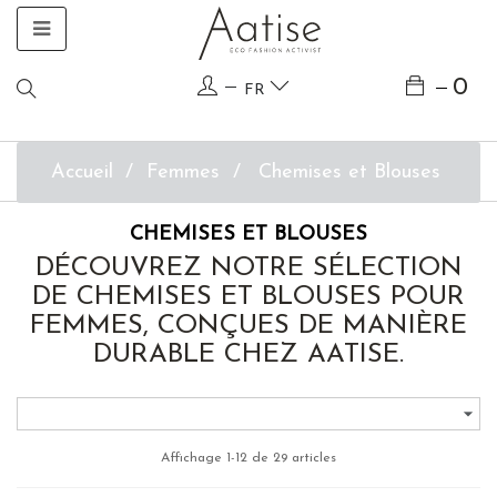
Basculer
☰
la
navigation
0
FR
Accueil
Femmes
Chemises et Blouses
CHEMISES ET BLOUSES
DÉCOUVREZ NOTRE SÉLECTION
DE CHEMISES ET BLOUSES POUR
FEMMES, CONÇUES DE MANIÈRE
DURABLE CHEZ AATISE.

Affichage 1-12 de 29 articles