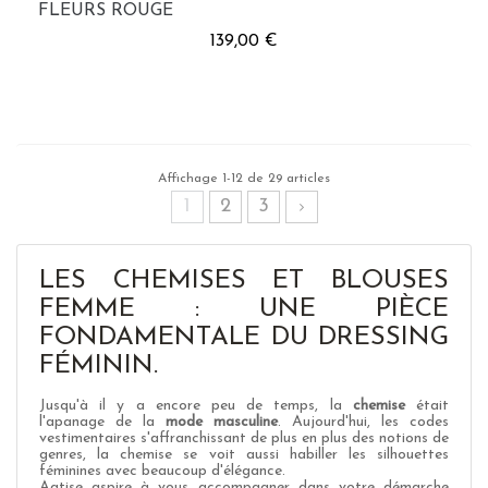
FLEURS ROUGE
139,00 €
Affichage 1-12 de 29 articles
1
2
3
LES CHEMISES ET BLOUSES
FEMME : UNE PIÈCE
FONDAMENTALE DU DRESSING
FÉMININ.
Jusqu'à il y a encore peu de temps, la
chemise
était
l'apanage de la
mode masculine
. Aujourd'hui, les codes
vestimentaires s'affranchissant de plus en plus des notions de
genres, la chemise se voit aussi habiller les silhouettes
féminines avec beaucoup d'élégance.
Aatise aspire à vous accompagner dans votre démarche